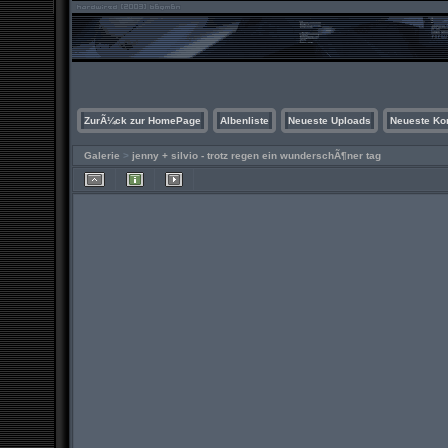
ZurÃ¼ck zur HomePage
Albenliste
Neueste Uploads
Neueste K
Galerie
>
jenny + silvio - trotz regen ein wunderschÃ¶ner tag