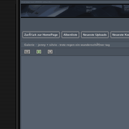
ZurÃ¼ck zur HomePage
Albenliste
Neueste Uploads
Neueste K
Galerie
>
jenny + silvio - trotz regen ein wunderschÃ¶ner tag