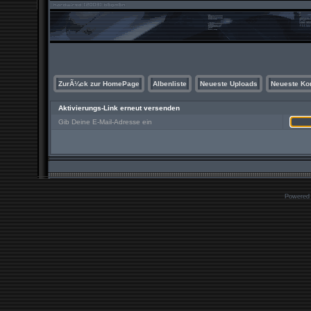
ZurÃ¼ck zur HomePage
Albenliste
Neueste Uploads
Neueste K
Aktivierungs-Link erneut versenden
Gib Deine E-Mail-Adresse ein
Powered